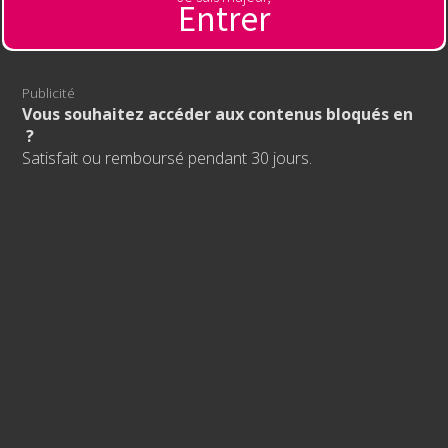
Bạn có thể tham gia vào những
Entrer
trò chơi hấp dẫn này tại IWINClub
Thông tin liên hệ:
Publicité
Website:
https://iwinv2.com/
Vous souhaitez accéder aux contenus bloqués en
SĐT: 0985533221
?
Satisfait ou remboursé pendant 30 jours.
Địa chỉ: B8/227C Ấp 2, Đa Phước,
Bình Chánh, Hồ Chí Minh, Việt
Nam
Hastags: #IWIN #IWINClub
#iwinv2 #iwinv2com
https://x.com/iwinv2com/
https://www.pinterest.com/iwinv2com
https://www.youtube.com/@iwinv2co
https://www.reddit.com/user/iwinv2c